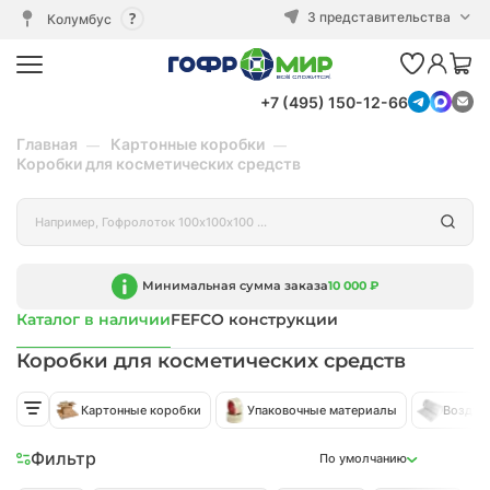
3 представительства
Колумбус
+7 (495) 150-12-66
Главная
Картонные коробки
Коробки для косметических средств
Минимальная сумма заказа
10 000 ₽
Каталог в наличии
FEFCO конструкции
Коробки для косметических средств
Картонные коробки
Упаковочные материалы
Воздуш
Фильтр
По умолчанию