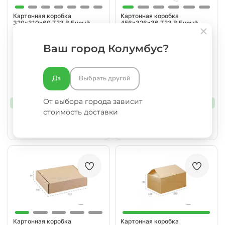
Картонная коробка
Картонная коробка
320х310х60 Т23 B Бурый
456х326х36 Т23 B Бурый
0427
0427
Ваш город Колумбус?
Опции под заказ
Опции под заказ
Да
Выбрать другой
53 ₽
53 ₽
от
за шт
от
за шт
От выбора города зависит
от 1000 шт.
53 руб/шт.
от 1000 шт.
53 руб/шт.
стоимость доставки
Картонная коробка
Картонная коробка