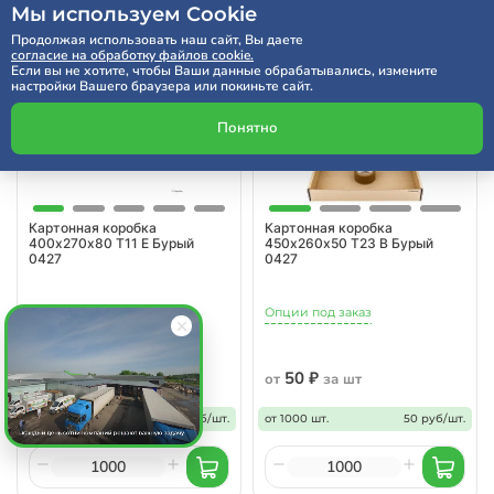
Мы используем Cookie
Продолжая использовать наш сайт, Вы даете
согласие на обработку файлов cookie.
Если вы не хотите, чтобы Ваши данные обрабатывались, измените
настройки Вашего браузера или покиньте сайт.
Понятно
Картонная коробка
Картонная коробка
400х270х80 Т11 Е Бурый
450х260х50 Т23 В Бурый
0427
0427
Опции под заказ
Опции под заказ
46 ₽
50 ₽
от
за шт
от
за шт
от 1000 шт.
46 руб/шт.
от 1000 шт.
50 руб/шт.