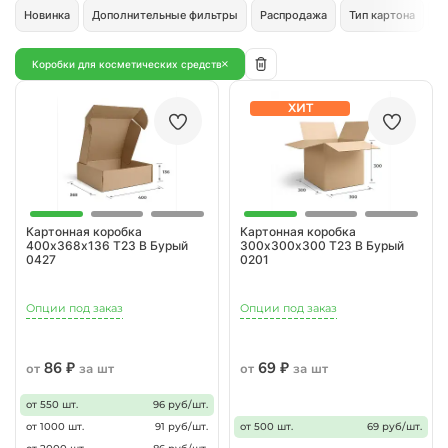
Новинка
Дополнительные фильтры
Распродажа
Тип картона
Ц
Коробки для косметических средств
ХИТ
Картонная коробка
Картонная коробка
400х368х136 Т23 В Бурый
300х300х300 Т23 В Бурый
0427
0201
Опции под заказ
Опции под заказ
86 ₽
69 ₽
от
за шт
от
за шт
от 550 шт.
96 руб/шт.
от 1000 шт.
91 руб/шт.
от 500 шт.
69 руб/шт.